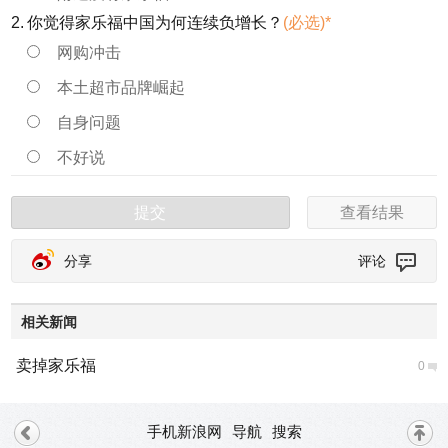
2.
你觉得家乐福中国为何连续负增长？
(必选)*
网购冲击
本土超市品牌崛起
自身问题
不好说
提交
查看结果
分享
评论
相关新闻
卖掉家乐福
0
手机新浪网
导航
搜索