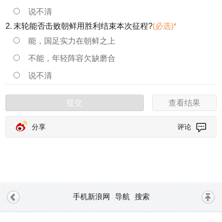
说不清
2.
末轮能否击败朝鲜用胜利结束本次征程?
(必选)*
能，国足实力在朝鲜之上
不能，年轻阵容欠缺磨合
说不清
提交
查看结果
分享
评论
手机新浪网
导航
搜索