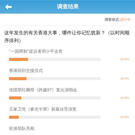
调查结果
调查状态:
进行中
这年发生的有关香港大事，哪件让你记忆犹新？（以时间顺
序排列）
“一国两制”提议者邓小平去世
20.6%
香港回归交接仪式
19.0%
张国荣红磡馆《跨越97》复出演唱会
13.6%
王家卫凭《春光乍泄》获最佳导演奖
10.6%
驻港部队亮相