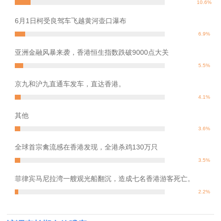
10.6%
6月1日柯受良驾车飞越黄河壶口瀑布
6.9%
亚洲金融风暴来袭，香港恒生指数跌破9000点大关
5.5%
京九和沪九直通车发车，直达香港。
4.1%
其他
3.6%
全球首宗禽流感在香港发现，全港杀鸡130万只
3.5%
菲律宾马尼拉湾一艘观光船翻沉，造成七名香港游客死亡。
2.2%