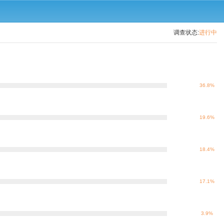
调查状态:
进行中
36.8%
19.6%
18.4%
17.1%
3.9%